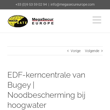
Ga
+33 (0)9 53 59 02 94
|
info@megasecureurope.com
naar
inhoud
Vorige
Volgende
EDF-kerncentrale van
Bugey |
Noodbescherming bij
hoogwater