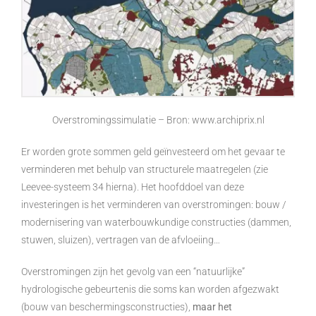
Overstromingssimulatie – Bron: www.archiprix.nl
Er worden grote sommen geld geïnvesteerd om het gevaar te
verminderen met behulp van structurele maatregelen (zie
Leevee-systeem 34 hierna). Het hoofddoel van deze
investeringen is het verminderen van overstromingen: bouw /
modernisering van waterbouwkundige constructies (dammen,
stuwen, sluizen), vertragen van de afvloeiing…
Overstromingen zijn het gevolg van een “natuurlijke”
hydrologische gebeurtenis die soms kan worden afgezwakt
(bouw van beschermingsconstructies),
maar het