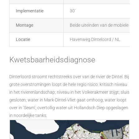
Implementatie
30′
Montage
Beide uiteinden van de mobiele dam 
Locatie
Havenweg Dinteloord / NL
Kwetsbaarheidsdiagnose
Dinterloord stroomt rechtstreeks over van de rivier de Dintel. Bij
grote overstromingen loopt de hele regio risico: kritisch niveau
in het rivierenlandschap; niveau in het Volkerakmeer stijgt; sluis
gesloten; water in Mark-Dintel-Vliet gaat omhoog; water loopt
over in ‘Seam’; overtollig water uit Hollandsch Diep opgeslagen
in noordelijke tanks.