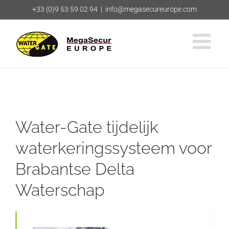
Ga
+33 (0)9 53 59 02 94
|
info@megasecureurope.com
naar
inhoud
Water-Gate tijdelijk
waterkeringssysteem voor
Brabantse Delta
Waterschap