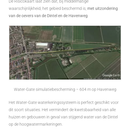
De Risicokaart laat zien dat, bij middelmatige
waarschijnlijkheid, het gebied beschermd is,
met uitzondering
van de oevers van de Dintel en de Havenweg
.
Water-Gate simulatiebescherming – 604 m op Havenweg
Het Water-Gate waterkeringssysteem is perfect geschikt voor
dit soort situaties. Het vermindert de kwetsbaarheid van alle
huizen en gebouwen in geval van stijgend water van de Dintel
op de hoogwatermarkeringen.