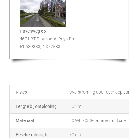
Havenweg 65
4671 BT Dinteloord, Pays-Bas
51.639833, 4.377583
Risico
Overstroming door overloop van het
Lengte bij ontplooiing
604 m
Materiaal
40 WL 2050-dammen in 3 snel inzetb
Beschermhoogte
50 cm