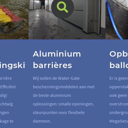
Aluminium
Opb
ngskit
barrières
ball
rrière
Wij vullen de Water-Gate
Er is geen
Efficiënt
beschermingsmiddelen aan met
oppervlak
dig!
de beste aluminium
ook geen 
ichtwig
oplossingen: smalle openingen,
overstrom
ingen
steunpunten voor flexibele
ondergro
kage te
dammen.
MegaSecu