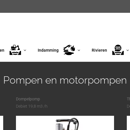
en
Indamming
Rivieren
Pompen en motorpompen
Dompelpomp
T
Debiet 19,8 m3 /h
D