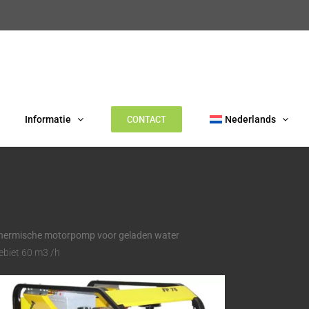
CONTACT
Informatie
Nederlands
hermische motorpomp voor geladen water
ebiet 60 m3 /h