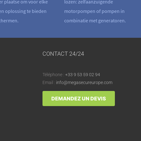
er plaatse om voor elke
lozen: zelfaanzuigende
een oplossing te bieden
motorpompen of pompen in
schermen.
combinatie met generatoren.
CONTACT 24/24
Téléphone :
+33 9 53 59 02 94
Email :
info@megasecureurope.com
DEMANDEZ UN DEVIS