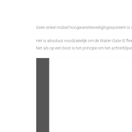
Geen enkel mobiel hoogwaterbeveiligingssysteem is v
Het is absoluut noodzakelijk om de Water-Gate © f
Net als op een boot is het principe om het achterbli