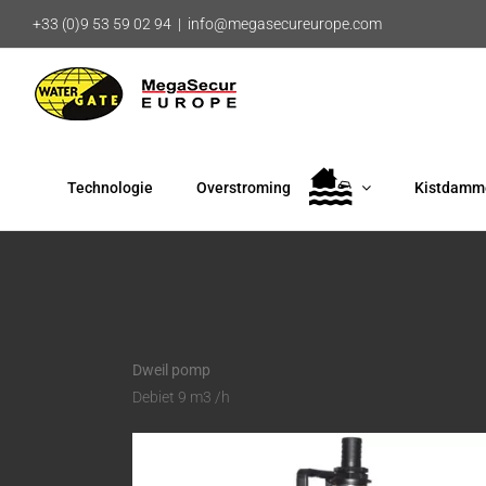
Ga
+33 (0)9 53 59 02 94
|
info@megasecureurope.com
naar
inhoud
Technologie
Overstroming
Kistdamm
Dweil pomp
Debiet 9 m3 /h