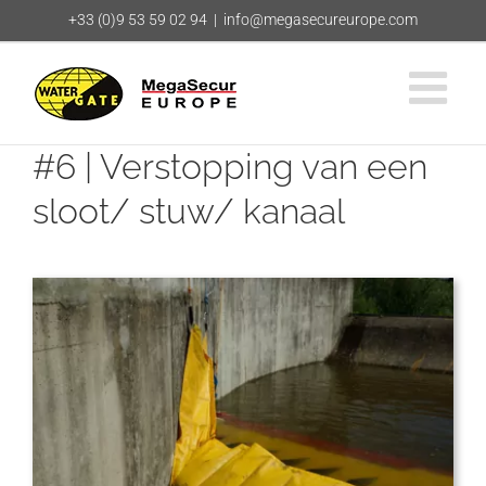
Ga
+33 (0)9 53 59 02 94
|
info@megasecureurope.com
naar
inhoud
#6 | Verstopping van een
sloot/ stuw/ kanaal