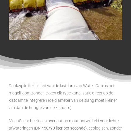
Dankzij de flexibiliteit van de kistdam van Water-Gate is het
mogelijk om zonder lekken elk type kanalisatie direct op de
kistdam te integreren (de diameter van de slang moet kleiner
zijn dan de hoogte van de kistdam).
MegaSecur heeft een overlaat op maat ontwikkeld voor lichte
afwateringen (
DN 450/90 liter per seconde
), ecologisch, zonder