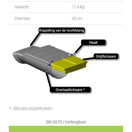
Gewicht
11,4 Kg
Diameter
45 cm
* Slijtvast polyethyleen.
DR-3075 | Verlengbuis