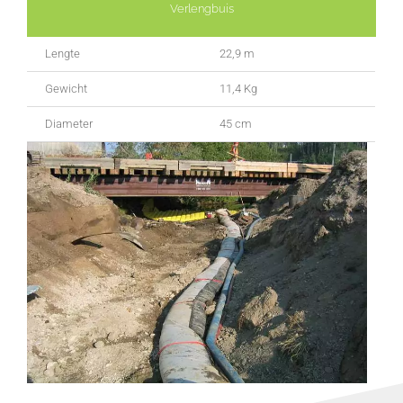
Verlengbuis
Lengte
22,9 m
Gewicht
11,4 Kg
Diameter
45 cm