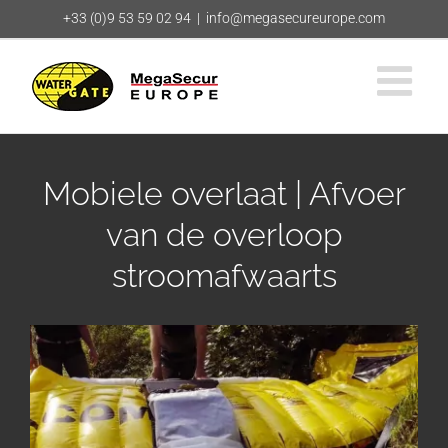
Ga
+33 (0)9 53 59 02 94
|
info@megasecureurope.com
naar
inhoud
Mobiele overlaat | Afvoer
van de overloop
stroomafwaarts