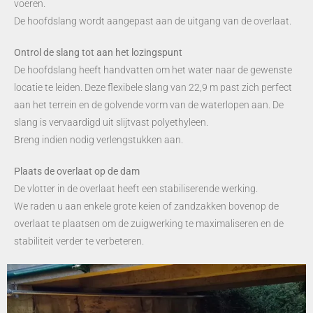
voeren.
De hoofdslang wordt aangepast aan de uitgang van de overlaat.
Ontrol de slang tot aan het lozingspunt
De hoofdslang heeft handvatten om het water naar de gewenste
locatie te leiden. Deze flexibele slang van 22,9 m past zich perfect
aan het terrein en de golvende vorm van de waterlopen aan. De
slang is vervaardigd uit slijtvast polyethyleen.
Breng indien nodig verlengstukken aan.
Plaats de overlaat op de dam
De vlotter in de overlaat heeft een stabiliserende werking.
We raden u aan enkele grote keien of zandzakken bovenop de
overlaat te plaatsen om de zuigwerking te maximaliseren en de
stabiliteit verder te verbeteren.