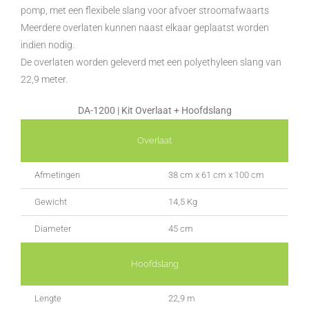
pomp, met een flexibele slang voor afvoer stroomafwaarts
Meerdere overlaten kunnen naast elkaar geplaatst worden
indien nodig.
De overlaten worden geleverd met een polyethyleen slang van
22,9 meter.
DA-1200 | Kit Overlaat + Hoofdslang
Overlaat
Afmetingen
38 cm x 61 cm x 100 cm
Gewicht
14,5 Kg
Diameter
45 cm
Hoofdslang
Lengte
22,9 m