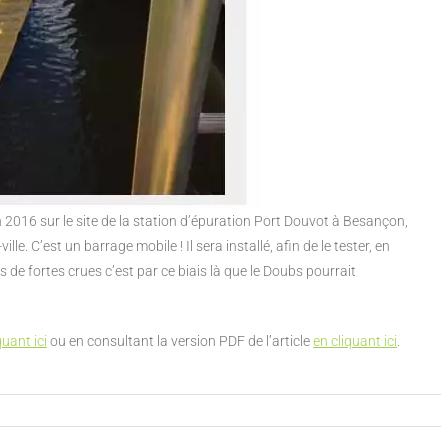
in 2016 sur le site de la station d’épuration Port Douvot à Besançon,
le. C’est un barrage mobile ! Il sera installé, afin de le tester, en
e fortes crues c’est par ce biais là que le Doubs pourrait
quant ici
ou en consultant la version PDF de l’article
en cliquant ici
.