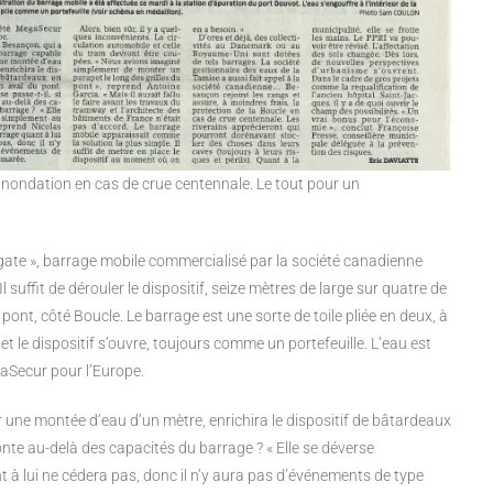
 inondation en cas de crue centennale. Le tout pour un
rgate », barrage mobile commercialisé par la société canadienne
l suffit de dérouler le dispositif, seize mètres de large sur quatre de
pont, côté Boucle. Le barrage est une sorte de toile pliée en deux, à
 et le dispositif s’ouvre, toujours comme un portefeuille. L’eau est
gaSecur pour l’Europe.
r une montée d’eau d’un mètre, enrichira le dispositif de bâtardeaux
onte au-delà des capacités du barrage ? « Elle se déverse
 à lui ne cédera pas, donc il n’y aura pas d’événements de type