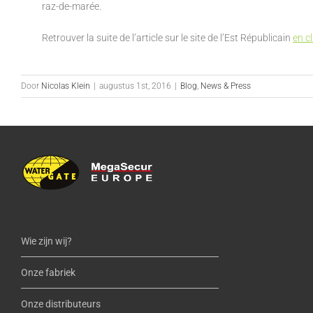
raz-de-marée.
Retrouver la suite de l’article sur le site de l’Est Républicain
en cl
Door
Nicolas Klein
|
augustus 1st, 2016
|
Blog
,
News & Press
Wie zijn wij?
Onze fabriek
Onze distributeurs