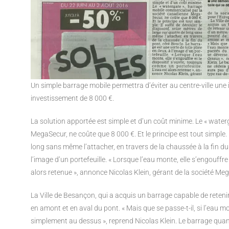
Un simple barrage mobile permettra d’éviter au centre-ville une
investissement de 8 000 €.
La solution apportée est simple et d’un coût minime. Le « wate
MegaSecur, ne coûte que 8 000 €. Et le principe est tout simple. I
long sans même l’attacher, en travers de la chaussée à la fin du 
l’image d’un portefeuille. « Lorsque l’eau monte, elle s’engouffre
alors retenue », annonce Nicolas Klein, gérant de la société Me
La Ville de Besançon, qui a acquis un barrage capable de reteni
en amont et en aval du pont. « Mais que se passe-t-il, si l’eau m
simplement au dessus », reprend Nicolas Klein. Le barrage quant